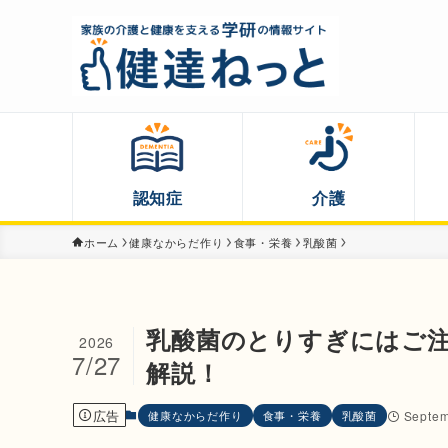
認知症
介護
ホーム
健康なからだ作り
食事・栄養
乳酸菌
乳酸菌のとりすぎにはご注
2026
7/27
解説！
広告
健康なからだ作り
食事・栄養
乳酸菌
Septem