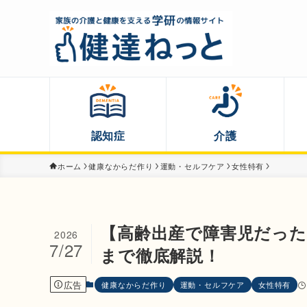
認知症
介護
ホーム
健康なからだ作り
運動・セルフケア
女性特有
【高齢出産で障害児だっ
2026
7/27
まで徹底解説！
広告
健康なからだ作り
運動・セルフケア
女性特有