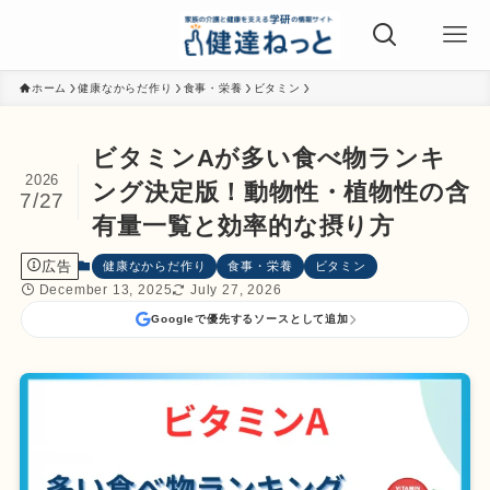
ホーム
健康なからだ作り
食事・栄養
ビタミン
ビタミンAが多い食べ物ランキ
2026
ング決定版！動物性・植物性の含
7/27
有量一覧と効率的な摂り方
広告
健康なからだ作り
食事・栄養
ビタミン
December 13, 2025
July 27, 2026
Googleで優先するソースとして追加