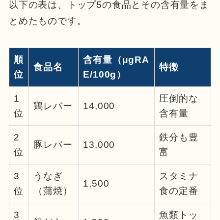
以下の表は、トップ5の食品とその含有量をま
とめたものです。
順
含有量（μgRA
食品名
特徴
位
E/100g）
1
圧倒的な
鶏レバー
14,000
位
含有量
2
鉄分も豊
豚レバー
13,000
位
富
3
うなぎ
スタミナ
1,500
位
（蒲焼）
食の定番
3
魚類トッ