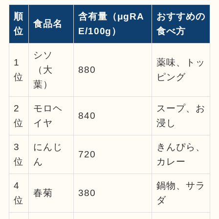
順
含有量（μgRA
おすすめの
食品名
位
E/100g）
食べ方
シソ
1
薬味、トッ
（大
880
位
ピング
葉）
2
モロヘ
スープ、お
840
位
イヤ
浸し
3
にんじ
きんぴら、
720
位
ん
カレー
4
鍋物、サラ
春菊
380
位
ダ