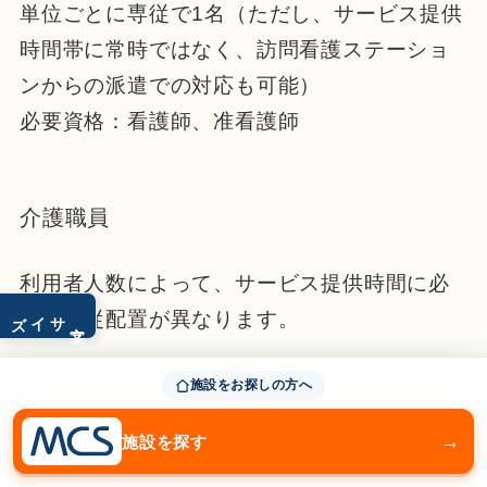
単位ごとに専従で1名（ただし、サービス提供
時間帯に常時ではなく、訪問看護ステーショ
ンからの派遣での対応も可能）
必要資格：看護師、准看護師
介護職員
利用者人数によって、サービス提供時間に必
サイズ
要な専従配置が異なります。
文字
施設をお探しの方へ
利用者数が15人以下の場合：1名以上
→
施設を探す
利用者数が16人以上の場合：利用者