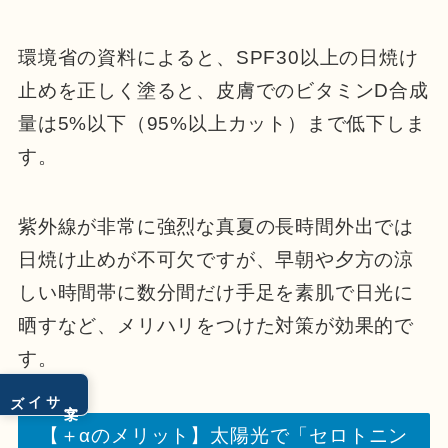
環境省の資料によると、SPF30以上の日焼け
止めを正しく塗ると、皮膚でのビタミンD合成
量は5%以下（95%以上カット）まで低下しま
す。
紫外線が非常に強烈な真夏の長時間外出では
日焼け止めが不可欠ですが、早朝や夕方の涼
しい時間帯に数分間だけ手足を素肌で日光に
晒すなど、メリハリをつけた対策が効果的で
す。
サイズ
文字
【＋αのメリット】太陽光で「セロトニン