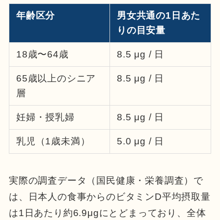
年齢区分
男女共通の1日あた
りの目安量
18歳〜64歳
8.5 μg / 日
65歳以上のシニア
8.5 μg / 日
層
妊婦・授乳婦
8.5 μg / 日
乳児（1歳未満）
5.0 μg / 日
実際の調査データ（国民健康・栄養調査）で
は、日本人の食事からのビタミンD平均摂取量
は1日あたり約6.9μgにとどまっており、全体