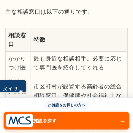
主な相談窓口は以下の通りです。
相談窓
特徴
口
かかり
最も身近な相談相手。必要に応じ
つけ医
て専門医を紹介してくれる。
地域包
市区町村が設置する高齢者の総合
サイズ
文字
括支援
相談窓口。保健師や社会福祉士な
センタ
どが無料で相談に応じてくれる。
施設をお探しの方へ
ー
→
施設を探す
認知症
疾患医
認知症の専門的な診断や治療、相