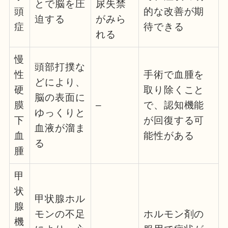
とで脳を圧
尿失禁
頭
的な改善が期
迫する
がみら
症
待できる
れる
慢
頭部打撲な
性
手術で血腫を
どにより、
硬
取り除くこと
脳の表面に
膜
–
で、認知機能
ゆっくりと
下
が回復する可
血液が溜ま
血
能性がある
る
腫
甲
状
甲状腺ホル
腺
モンの不足
ホルモン剤の
機