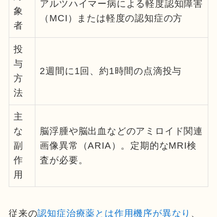
アルツハイマー病による軽度認知障害
象
（MCI）または軽度の認知症の方
者
投
与
2週間に1回、約1時間の点滴投与
方
法
主
な
脳浮腫や脳出血などのアミロイド関連
副
画像異常（ARIA）。定期的なMRI検
作
査が必要。
用
従来の
認知症治療薬とは作用機序が異なり
、