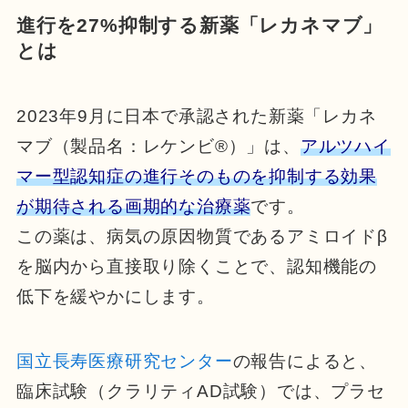
進行を27%抑制する新薬「レカネマブ」
とは
2023年9月に日本で承認された新薬「レカネ
マブ（製品名：レケンビ®）」は、
アルツハイ
マー型認知症の進行そのものを抑制する効果
が期待される画期的な治療薬
です。
この薬は、病気の原因物質であるアミロイドβ
を脳内から直接取り除くことで、認知機能の
低下を緩やかにします。
国立長寿医療研究センター
の報告によると、
臨床試験（クラリティAD試験）では、プラセ