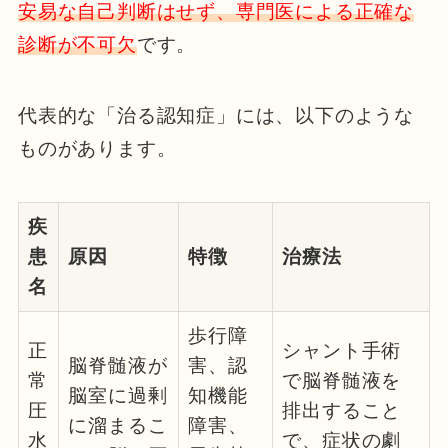
安易な自己判断はせず、専門医による正確な
診断が不可欠
です。
代表的な「治る認知症」には、以下のような
ものがあります。
疾
患
原因
特徴
治療法
名
歩行障
正
シャント手術
脳脊髄液が
害、認
常
で脳脊髄液を
脳室に過剰
知機能
圧
排出すること
に溜まるこ
障害、
水
で、症状の劇