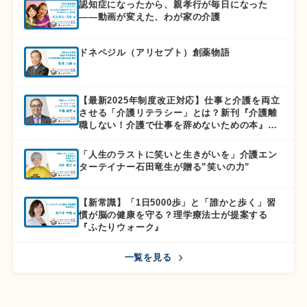
認知症になったから、親孝行が毎日になった
――動画が変えた、わが家の介護
ドネペジル（アリセプト）創薬物語
【最新2025年制度改正対応】仕事と介護を両立
させる「介護リテラシー」とは？新刊『介護離
職しない！介護で仕事を辞めないための本』徹
底解説
「人生のラストに笑いと生きがいを」介護エン
ターテイナー石田竜生が贈る”笑いの力”
【新常識】「1日5000歩」と「誰かと歩く」習
慣が脳の健康を守る？理学療法士が提案する
『ふたりウォーク』
一覧を見る