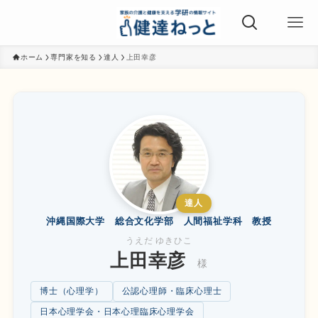
ホーム
専門家を知る
達人
上田幸彦
達人
沖縄国際大学 総合文化学部 人間福祉学科 教授
うえだ ゆきひこ
上田幸彦
様
博士（心理学）
公認心理師・臨床心理士
日本心理学会・日本心理臨床心理学会