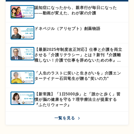
認知症になったから、親孝行が毎日になった
――動画が変えた、わが家の介護
ドネペジル（アリセプト）創薬物語
【最新2025年制度改正対応】仕事と介護を両立
させる「介護リテラシー」とは？新刊『介護離
職しない！介護で仕事を辞めないための本』徹
底解説
「人生のラストに笑いと生きがいを」介護エン
ターテイナー石田竜生が贈る”笑いの力”
【新常識】「1日5000歩」と「誰かと歩く」習
慣が脳の健康を守る？理学療法士が提案する
『ふたりウォーク』
一覧を見る