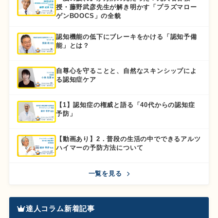
授・藤野武彦先生が解き明かす「プラズマロー
ゲンBOOCS」の全貌
認知機能の低下にブレーキをかける「認知予備
能」とは？
自尊心を守ることと、自然なスキンシップによ
る認知症ケア
【1】認知症の権威と語る「40代からの認知症
予防」
【動画あり】2．普段の生活の中でできるアルツ
ハイマーの予防方法について
一覧を見る
達人コラム新着記事