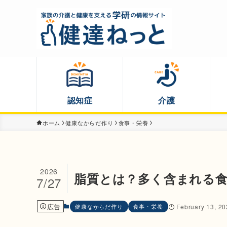
認知症
介護
ホーム
健康なからだ作り
食事・栄養
2026
脂質とは？多く含まれる
7/27
広告
健康なからだ作り
食事・栄養
February 13, 2