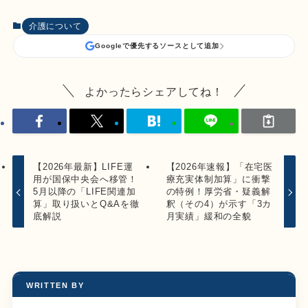
介護について
Googleで優先するソースとして追加
よかったらシェアしてね！
【2026年最新】LIFE運
【2026年速報】「在宅医
用が国保中央会へ移管！
療充実体制加算」に衝撃
5月以降の「LIFE関連加
の特例！厚労省・疑義解
算」取り扱いとQ&Aを徹
釈（その4）が示す「3カ
底解説
月実績」緩和の全貌
WRITTEN BY