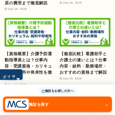
居の費用まで徹底解説
July 29, 2026
July 29, 2026
【資格概要】介護予防運
【徹底比較】看護助手と
動指導員とは？仕事内
介護士の違いとは？仕事
容・受講資格・カリキュ
内容・給料・勤務場所・
ラム・給料や将来性を徹
おすすめの資格まで解説
サイズ
文字
底解説
July 29, 2026
July 29, 2026
施設をお探しの方へ
→
施設を探す