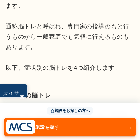
ます。
通称脳トレと呼ばれ、専門家の指導のもと行
うものから一般家庭でも気軽に行えるものも
あります。
以下、症状別の脳トレを4つ紹介します。
サイズ
文字
記憶力の脳トレ
施設をお探しの方へ
人間には一時的に記憶をとどめておく作業記
憶（ワーキングメモリー）があります。
→
施設を探す
作業記憶は、脳機能が正常な人でも記憶を平