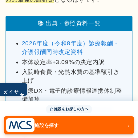
📚 出典・参照資料一覧
2026年度（令和8年度）診療報酬・
介護報酬同時改定資料
本体改定率+3.09%の決定内訳
入院時食費・光熱水費の基準額引き
上げ
サイズ
医療DX・電子的診療情報連携体制整
文字
備加算
特別養護老人ホーム経営実態調査
施設をお探しの方へ
（2026年最新データ）
→
施設を探す
サービス活動収益と費用のミスマッ
チ