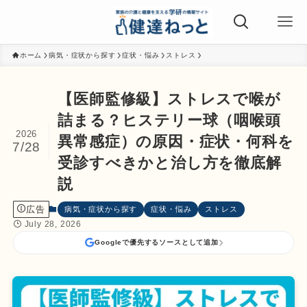
ホーム
病気・症状から探す
症状・悩み
ストレス
【医師監修級】ストレスで喉が
詰まる？ヒステリー球（咽喉頭
2026
異常感症）の原因・症状・何科を
7/28
受診すべきかと治し方を徹底解
説
広告
病気・症状から探す
症状・悩み
ストレス
July 28, 2026
Googleで優先するソースとして追加