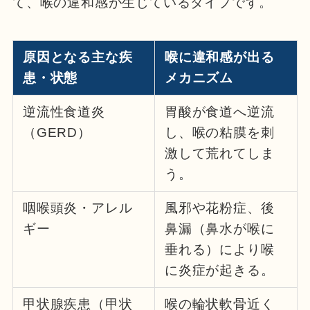
て、喉の違和感が生じているタイプです。
原因となる主な疾
喉に違和感が出る
患・状態
メカニズム
逆流性食道炎
胃酸が食道へ逆流
（GERD）
し、喉の粘膜を刺
激して荒れてしま
う。
咽喉頭炎・アレル
風邪や花粉症、後
ギー
鼻漏（鼻水が喉に
垂れる）により喉
に炎症が起きる。
甲状腺疾患（甲状
喉の輪状軟骨近く