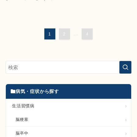
1
2
...
4
病気・症状から探す
生活習慣病
脳梗塞
脳卒中