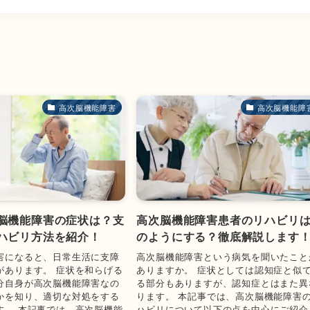
高次脳機能障害
高次脳機能障
脳機能障害の症状は？支
高次脳機能障害患者のリハビリ
ハビリ方法を紹介！
のようにする？徹底解説します
害になると、日常生活に支障
高次脳機能障害という病気を聞いたこと
があります。 症状を和らげる
ありますか。 症状としては認知症と似
分自身が高次脳機能障害なの
る部分もありますが、認知症とはまた異
かを知り、適切な対処をする
ります。 本記事では、高次脳機能障害
す。 本記事では、高次脳機能
ハビリについて以下の点を中心にご紹介