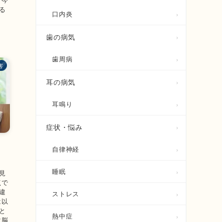
る
口内炎
歯の病気
歯周病
害
耳の病気
耳鳴り
症状・悩み
と
自律神経
睡眠
見
点で
違
ストレス
は以
と
熱中症
次脳