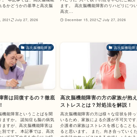
れるかどうかの基準と高次脳
ます。 高次脳機能障害のリハビリにつ
高次...
, 2021
July 27, 2026
December 15, 2021
July 27, 2026
高次脳機能障害
高次脳機能障
障害は回復するの？徹底
高次脳機能障害の方の家族が抱
！
ストレスとは？対処法を解説！
脳機能障害ということばを聞
高次脳機能障害の方は様々な症状を持っ
りますか。 認知症も脳の病気
いるため、家族による介護が不可欠です
りますが、高次脳機能障害は
介護者の家族はストレスを感じることも
た別です。 本記事では、高次
ると思います。 また、向き合っていく
ついて以下の点を中心にご紹
の方法やサービスはあるのでしょうか？