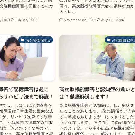
高次脳機能障害は回復するのか
回は、高次脳機能障害患者の家族が抱え
ストレ...
, 2021
July 27, 2026
November 25, 2021
July 27, 2026
高次脳機能障害
高次脳機能障
障害で記憶障害は起こ
高次脳機能障害と認知症の違い
らリハビリ法まで解説！
は？徹底解説します！
害では、しばしば記憶障害を
高次脳機能障害と認知症は、似た症状を
記憶障害は日常生活に重大な支
せることがあります。 脳の損傷という
すが、リハビリ次第では改善
は共通点もありますが、はっきりとした
す。 記憶障害の具体的な症状
いも存在します。 そこで、この記事で
法は一体どのようなものでし
下のようなことを中心に高次脳機能障害
記事では、高次脳機能障害と記
認知症の関係について解説します。 高