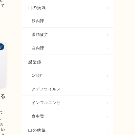
いて
目の病気
緑内障
眼精疲労
害
白内障
感染症
O157
アデノウイルス
える
インフルエンザ
て
食中毒
。
あ
ため
口の病気
 今