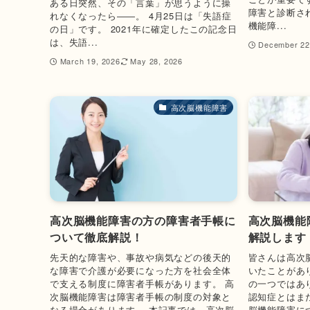
ある日突然、その「言葉」が思うように操
障害と診断さ
れなくなったら――。 4月25日は「失語症
機能障...
の日」です。 2021年に確定したこの記念日
は、失語...
December 22
March 19, 2026
May 28, 2026
高次脳機能障害
高次脳機能障害の方の障害者手帳に
高次脳機能
ついて徹底解説！
解説します
先天的な障害や、事故や病気などの後天的
皆さんは高次
な障害で介護が必要になった方を社会全体
いたことがあ
で支える制度に障害者手帳があります。 高
の一つではあ
次脳機能障害は障害者手帳の制度の対象と
認知症とはま
なる場合があります。 本記事では、高次脳
脳機能障害に