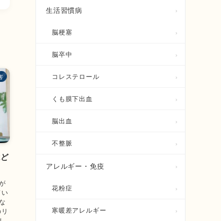
生活習慣病
脳梗塞
脳卒中
コレステロール
害
くも膜下出血
脳出血
不整脈
はど
アレルギー・免疫
！
が
花粉症
てい
な
寒暖差アレルギー
のリ
し