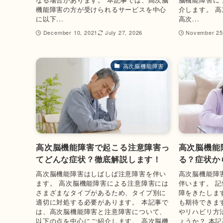
機能障害の方が受けられるサービスを中心
介します。 
に以下...
高次...
December 10, 2021
July 27, 2026
November 25
高次脳機能障害
高次脳機能障害で起こる注意障害っ
高次脳機能
てどんな症状？徹底解説します！
る？症状か
高次脳機能障害はしばしば注意障害を伴い
高次脳機能障
ます。 高次脳機能障害による注意障害には
伴います。 
さまざまなタイプがあるため、タイプ別に
障をきたしま
適切に対処する必要があります。 本記事で
も期待できま
は、高次脳機能障害と注意障害について、
やリハビリ方
以下の点を中心にご紹介します。 高次脳機
ょうか？ 本