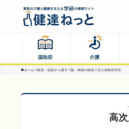
認知症
介護
ホーム
病気・症状から探す
脳・神経の病気
高次脳機能障害
高次