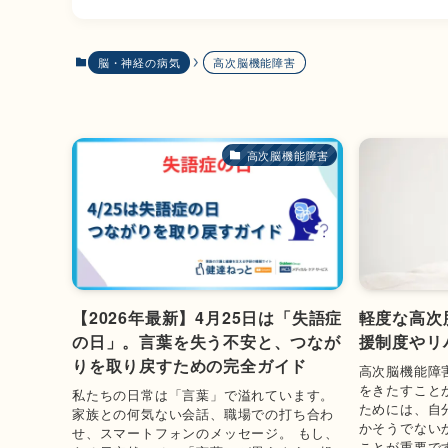
脳・神経の病気
高次脳機能障害
高次脳機能障害
【2026年最新】4月25日は「失語症
軽度な高次
の日」。言葉を失う不安と、つなが
援制度やリ
りを取り戻すための完全ガイド
高次脳機能障
をきたすこと
私たちの日常は「言葉」で溢れています。
ためには、自
家族との何気ない会話、職場での打ち合わ
かそうでない
せ、スマートフォンのメッセージ。 もし、
ことが重要で