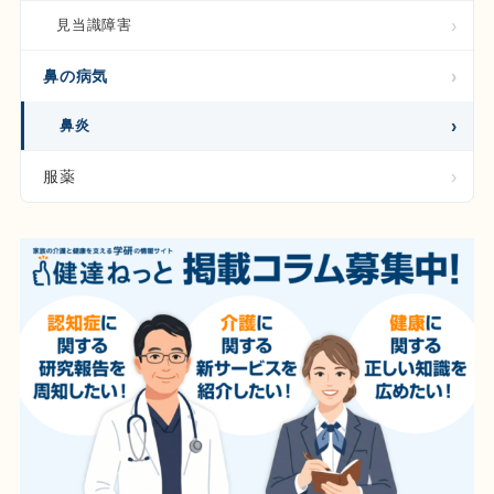
見当識障害
鼻の病気
鼻炎
服薬