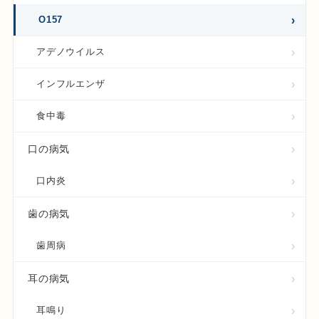
O157
アデノウイルス
インフルエンザ
食中毒
口の病気
口内炎
歯の病気
歯周病
耳の病気
耳鳴り