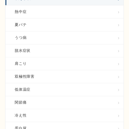
熱中症
夏バテ
うつ病
脱水症状
肩こり
双極性障害
低体温症
関節痛
冷え性
蛋白尿