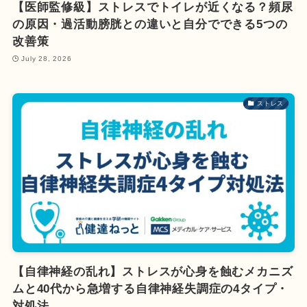
【医師監修級】ストレスでトイレが近くなる？頻尿
の原因・過活動膀胱との違いと自分でできる5つの
改善策
July 28, 2026
ストレス
【自律神経の乱れ】ストレスが心身を蝕むメカニズ
ムと40代から急増する自律神経失調症の4タイプ・
対処法