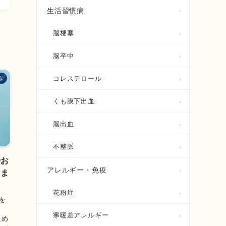
生活習慣病
脳梗塞
脳卒中
コレステロール
症
くも膜下出血
脳出血
不整脈
やお
アレルギー・免疫
しま
花粉症
を
寒暖差アレルギー
ため