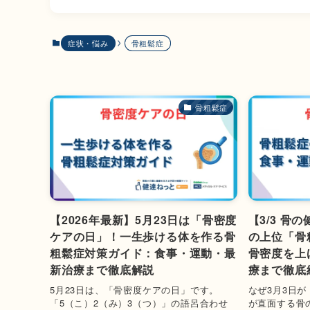
症状・悩み
骨粗鬆症
骨粗鬆症
【2026年最新】5月23日は「骨密度
【3/3 骨
ケアの日」！一生歩ける体を作る骨
の上位「骨
粗鬆症対策ガイド：食事・運動・最
骨密度を上
新治療まで徹底解説
療まで徹底
5月23日は、「骨密度ケアの日」です。
なぜ3月3日
「5（こ）2（み）3（つ）」の語呂合わせ
が直面する骨