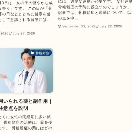
には、適度な運動が必要です。 なぜ運
3月3日は、女の子の健やかな成
骨粗鬆症の予防に役立つのでしょうか。
な祭り」です。 この日が「骨
記事では、骨粗鬆症と運動について、以
耳の日などとともに健康を啓
の点を中...
として意識される背景には、
September 29, 2022
July 22, 2026
 2026
July 27, 2026
骨粗鬆症
用いられる薬と副作用｜
注意点を説明
とくに女性の閉経期に多い傾
。 骨粗鬆症の治療は、薬を使
ます。 骨粗鬆症の薬にはどの