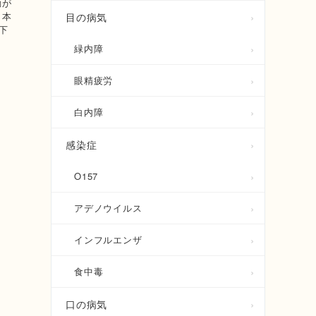
動が
 本
目の病気
下
緑内障
眼精疲労
白内障
感染症
O157
アデノウイルス
インフルエンザ
食中毒
口の病気