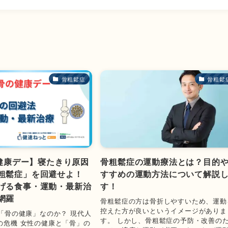
骨粗鬆症
骨粗鬆
の健康デー】寝たきり原因
骨粗鬆症の運動療法とは？目的
粗鬆症」を回避せよ！
すすめの運動方法について解説
げる食事・運動・最新治
す！
網羅
骨粗鬆症の方は骨折しやすいため、運動
控えた方が良いというイメージがありま
が「骨の健康」なのか？ 現代人
す。 しかし、骨粗鬆症の予防・改善の
の危機 女性の健康と「骨」の