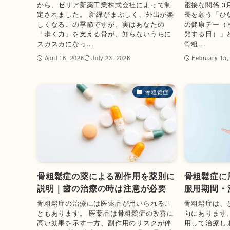
から、ゼリア新薬工業株式会社によって制
密接な関係 
定されました。 新緑がまぶしく、外出が楽
長を願う「ひ
しくなるこの季節ですが、実はあなたの
の健康デー（
「歩く力」を支える骨が、知らないうちに
発する日）」
スカスカになっ...
骨粗...
April 16, 2026
July 23, 2026
February 15,
骨粗鬆症
骨粗鬆症の薬による副作用を薬別に
骨粗鬆症に
説明｜歯の治療の時は注意が必要
服用期間・
骨粗鬆症の治療には医薬品が用いられるこ
骨粗鬆症は、
ともあります。 医薬品は骨粗鬆症の改善に
向にあります
高い効果を示す一方、副作用のリスクが伴
用して治療し