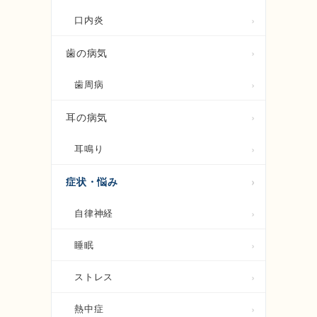
口内炎
歯の病気
歯周病
耳の病気
耳鳴り
症状・悩み
自律神経
睡眠
ストレス
熱中症