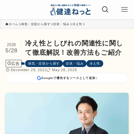
ホーム
病気・症状から探す
症状・悩み
冷え性
冷え性としびれの関連性に関し
2026
5/28
て徹底解説！改善方法もご紹介
広告
病気・症状から探す
症状・悩み
冷え性
December 29, 2022
May 28, 2026
Googleで優先するソースとして追加