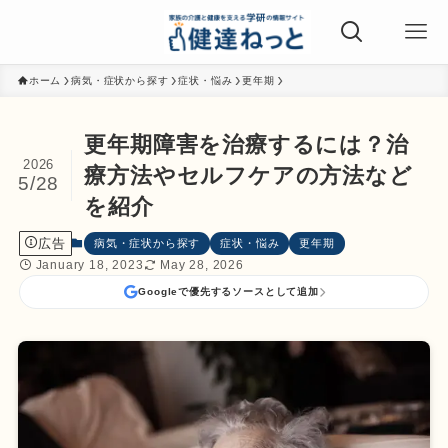
ホーム
病気・症状から探す
症状・悩み
更年期
更年期障害を治療するには？治
2026
療方法やセルフケアの方法など
5/28
を紹介
広告
病気・症状から探す
症状・悩み
更年期
January 18, 2023
May 28, 2026
Googleで優先するソースとして追加