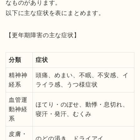
なものがあります。
以下に主な症状を表にまとめます。
【更年期障害の主な症状】
分類
症状
精神神
頭痛、めまい、不眠、不安感、イ
経系
ライラ感、うつ様症状
血管運
ほてり・のぼせ、動悸・息切れ、
動神経
寝汗・発汗、むくみ
系
皮膚・
のどの渇き、ドライアイ