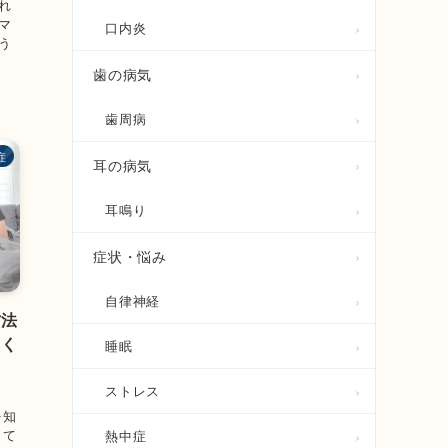
れ
マ
口内炎
う
歯の病気
歯周病
症
耳の病気
耳鳴り
症状・悩み
自律神経
方法
しく
睡眠
ストレス
を知
して
熱中症