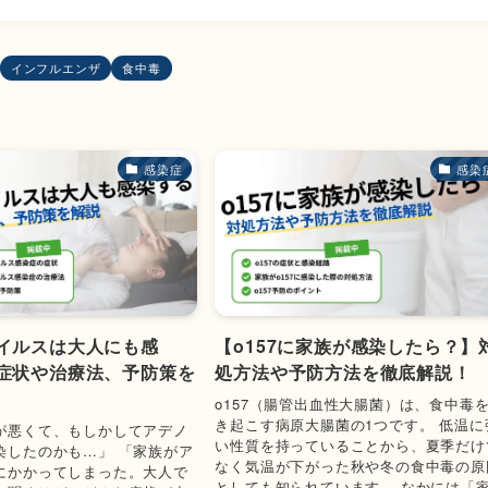
インフルエンザ
食中毒
感染症
感染
イルスは大人にも感
【o157に家族が感染したら？】
症状や治療法、予防策を
処方法や予防方法を徹底解説！
o157（腸管出血性大腸菌）は、食中毒
き起こす病原大腸菌の1つです。 低温に
が悪くて、もしかしてアデノ
い性質を持っていることから、夏季だけ
染したのかも…」 「家族がア
なく気温が下がった秋や冬の食中毒の原
にかかってしまった。大人で
としても知られています。 なかには「