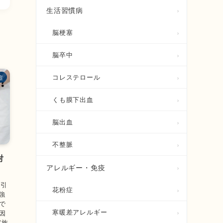
生活習慣病
脳梗塞
脳卒中
コレステロール
症
くも膜下出血
脳出血
不整脈
対
アレルギー・免疫
を引
花粉症
強
で
寒暖差アレルギー
因
家族