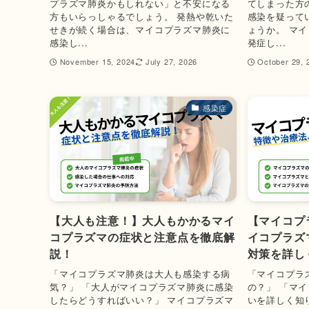
プラズマ肺炎かもしれない」と不安になる
てしまった方
方もいらっしゃるでしょう。 発熱や乾いた
感染を疑って
せきが続く場合は、マイコプラズマ肺炎に
ょうか。 マ
感染し...
発症し...
November 15, 2024
July 27, 2026
October 29, 
感染症
【大人も注意！】大人もかかるマイ
【マイコプ
コプラズマの症状と注意点を徹底解
イコプラズ
説！
対策を詳し
「マイコプラズマ肺炎は大人も感染する病
「マイコプラ
気？」 「大人がマイコプラズマ肺炎に感染
の？」 「マ
したらどうすればいい？」 マイコプラズマ
いを詳しく知