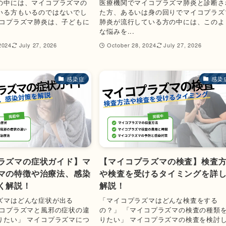
の中には、マイコプラズマの
医療機関でマイコプラズマ肺炎と診断さ
いる方もいるのではないでし
た方、あるいは身の回りでマイコプラズ
イコプラズマ肺炎は、子どもに
肺炎が流行している方の中には、このよ
な悩みを...
2024
July 27, 2026
October 28, 2024
July 27, 2026
感染症
感染
ラズマの症状ガイド】マ
【マイコプラズマの検査】検査
マの特徴や治療法、感染
や検査を受けるタイミングを詳
く解説！
解説！
ズマはどんな症状が出る
「マイコプラズマはどんな検査をする
イコプラズマと風邪の症状の違
の？」 「マイコプラズマの検査の種類
りたい」 マイコプラズマにつ
りたい」 マイコプラズマの検査を検討