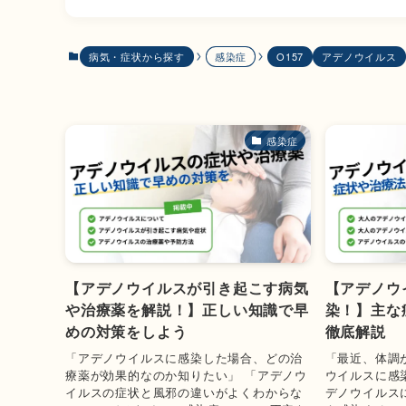
病気・症状から探す
感染症
O157
アデノウイルス
感染症
【アデノウイルスが引き起こす病気
【アデノウ
や治療薬を解説！】正しい知識で早
染！】主な
めの対策をしよう
徹底解説
「アデノウイルスに感染した場合、どの治
「最近、体調
療薬が効果的なのか知りたい」 「アデノウ
ウイルスに感
イルスの症状と風邪の違いがよくわからな
デノウイルス