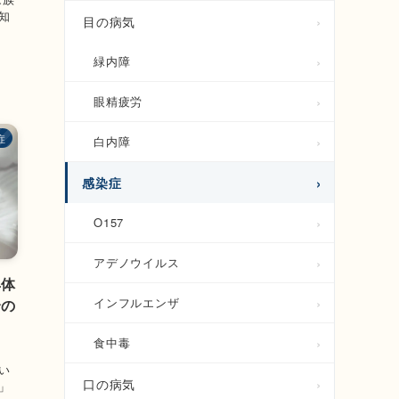
知
目の病気
緑内障
眼精疲労
症
白内障
感染症
O157
アデノウイルス
具体
インフルエンザ
合の
食中毒
い
口の病気
」