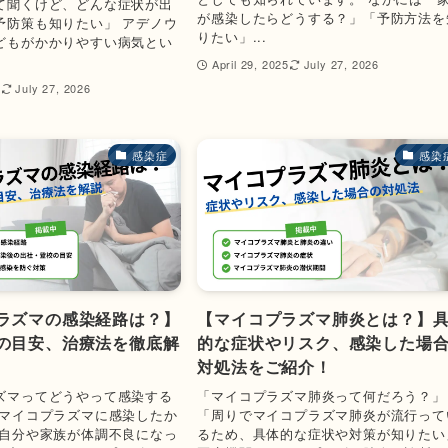
て聞くけど、どんな症状が出
が感染したらどうする？」「予防方法を
予防策も知りたい」 アデノウ
りたい」...
どもがかかりやすい病気とい
April 29, 2025
July 27, 2026
5
July 27, 2026
感染症
感染
ラズマの感染経路は？】
【マイコプラズマ肺炎とは？】
の目安、治療法を徹底解
的な症状やリスク、感染した場
対処法をご紹介！
ズマってどうやって感染する
「マイコプラズマ肺炎って何だろう？」
「マイコプラズマに感染したか
「周りでマイコプラズマ肺炎が流行って
 自分や家族が体調不良になっ
るため、具体的な症状や対策が知りたい