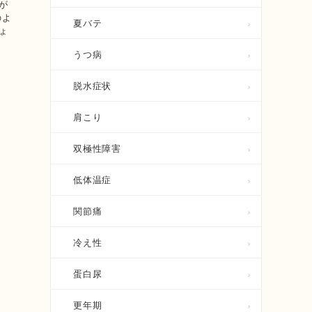
が
のよ
夏バテ
ょ
うつ病
脱水症状
肩こり
双極性障害
低体温症
関節痛
冷え性
蛋白尿
更年期