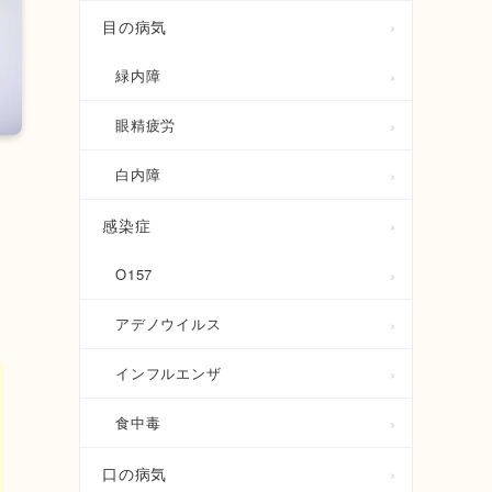
目の病気
緑内障
眼精疲労
白内障
感染症
O157
アデノウイルス
インフルエンザ
食中毒
口の病気