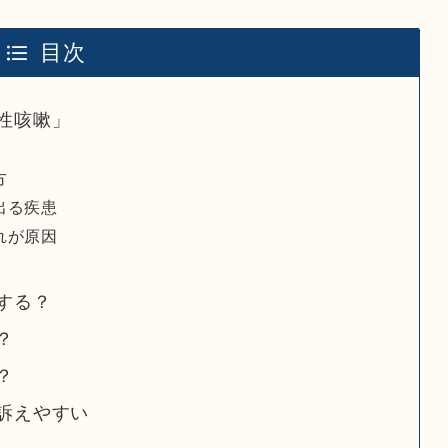
目次
性咳嗽」
方
出る疾患
れが原因
する？
？
？
訴えやすい