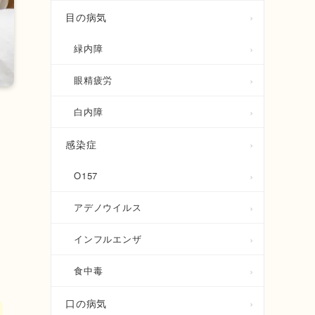
目の病気
緑内障
眼精疲労
白内障
感染症
O157
アデノウイルス
インフルエンザ
食中毒
口の病気