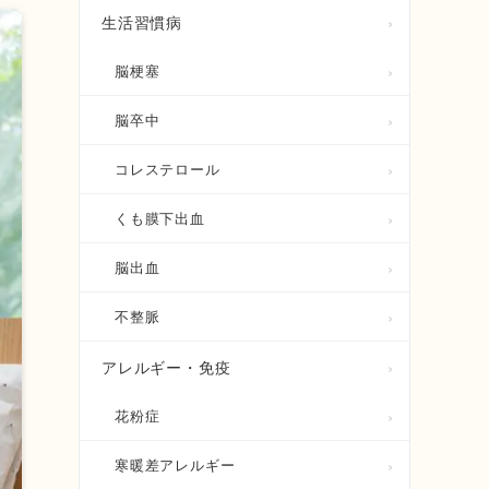
生活習慣病
脳梗塞
脳卒中
コレステロール
くも膜下出血
脳出血
不整脈
アレルギー・免疫
花粉症
寒暖差アレルギー