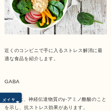
近くのコンビニで手に入るストレス解消に最
適な食品を紹介します。
GABA
サイズ
GABAは、神経伝達物質のγ-アミノ酪酸のこと
文字
を示し、抗ストレス効果があります。