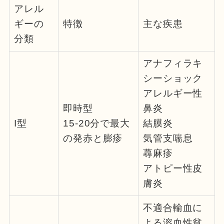
アレル
ギーの
特徴
主な疾患
分類
アナフィラキ
シーショック
アレルギー性
即時型
鼻炎
I型
15-20分で最大
結膜炎
の発赤と膨疹
気管支喘息
蕁麻疹
アトピー性皮
膚炎
不適合輸血に
よる溶血性貧