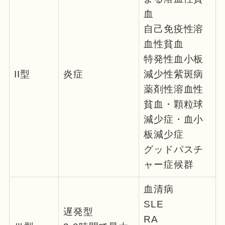
血
自己免疫性溶
血性貧血
特発性血小板
II型
炎症
減少性紫斑病
薬剤性溶血性
貧血・顆粒球
減少症・血小
板減少症
グッドパスチ
ャー症候群
血清病
SLE
遅発型
RA