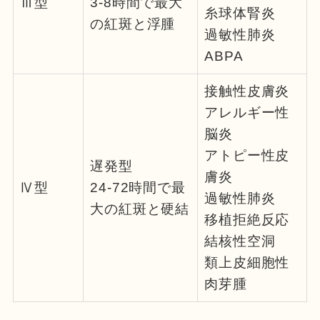
Ⅲ型
3-8時間で最大
糸球体腎炎
の紅斑と浮腫
過敏性肺炎
ABPA
接触性皮膚炎
アレルギー性
脳炎
アトピー性皮
遅発型
膚炎
Ⅳ型
24-72時間で最
過敏性肺炎
大の紅斑と硬結
移植拒絶反応
結核性空洞
類上皮細胞性
肉芽腫