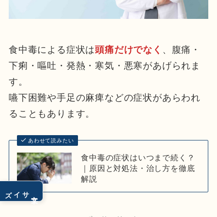
食中毒による症状は
頭痛だけでなく
、腹痛・
下痢・嘔吐・発熱・寒気・悪寒があげられま
す。
嚥下困難や手足の麻痺などの症状があらわれ
ることもあります。
あわせて読みたい
食中毒の症状はいつまで続く？
｜原因と対処法・治し方を徹底
解説
サイズ
文字