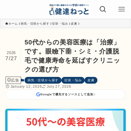
ホーム
病気・症状から探す
症状・悩み
皮膚
50代からの美容医療は「治療」
です。眼瞼下垂・シミ・介護脱
2026
7/27
毛で健康寿命を延ばすクリニッ
クの選び方
広告
病気・症状から探す
症状・悩み
皮膚
January 12, 2026
July 27, 2026
Googleで優先するソースとして追加