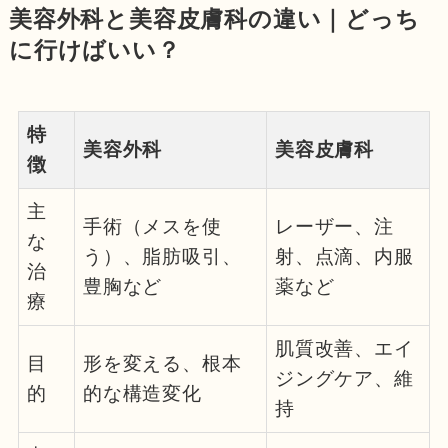
美容外科と美容皮膚科の違い｜どっち
に行けばいい？
特
美容外科
美容皮膚科
徴
主
手術（メスを使
レーザー、注
な
う）、脂肪吸引、
射、点滴、内服
治
豊胸など
薬など
療
肌質改善、エイ
目
形を変える、根本
ジングケア、維
的
的な構造変化
持