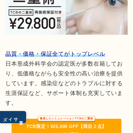
品質・価格・保証全てがトップレベル
日本形成外科学会の認定医が多数在籍してお
り、低価格ながらも安全性の高い治療を提供
しています。感染症などのトラブルに対する
生涯保証など、サポート体制も充実していま
す。
サイズ
徹底したシミュレーションTCBの二重術
文字
TCB限定！¥25,000 OFF【両目２点】