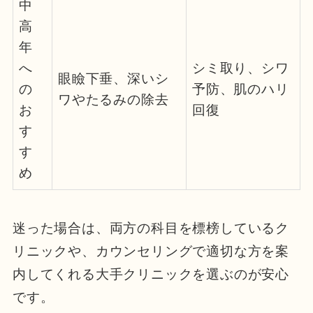
中
高
年
へ
シミ取り、シワ
眼瞼下垂、深いシ
の
予防、肌のハリ
ワやたるみの除去
お
回復
す
す
め
迷った場合は、両方の科目を標榜しているク
リニックや、カウンセリングで適切な方を案
内してくれる大手クリニックを選ぶのが安心
です。