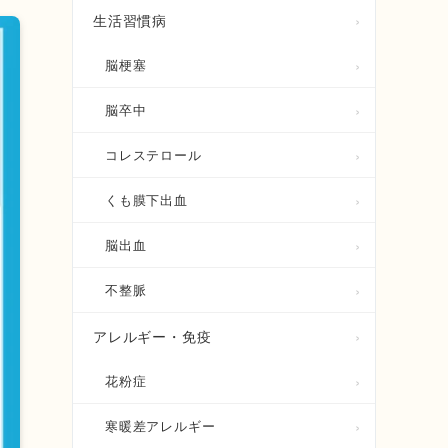
生活習慣病
脳梗塞
脳卒中
コレステロール
くも膜下出血
脳出血
不整脈
アレルギー・免疫
花粉症
寒暖差アレルギー