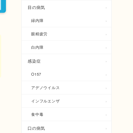
目の病気
緑内障
眼精疲労
白内障
感染症
O157
アデノウイルス
インフルエンザ
を
食中毒
口の病気