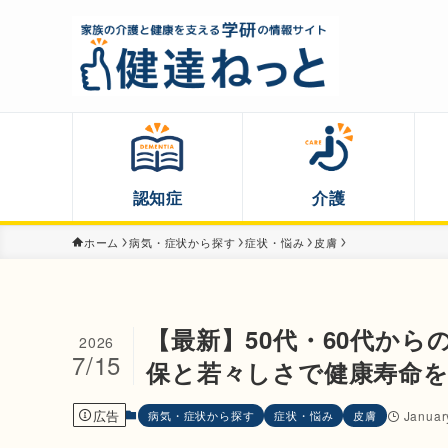
認知症
介護
ホーム
病気・症状から探す
症状・悩み
皮膚
【最新】50代・60代か
2026
7/15
保と若々しさで健康寿命
広告
病気・症状から探す
症状・悩み
皮膚
Januar