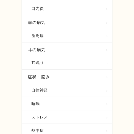
社
口内炎
歯の病気
味
歯周病
耳の病気
ニ
耳鳴り
症状・悩み
自律神経
睡眠
ストレス
熱中症