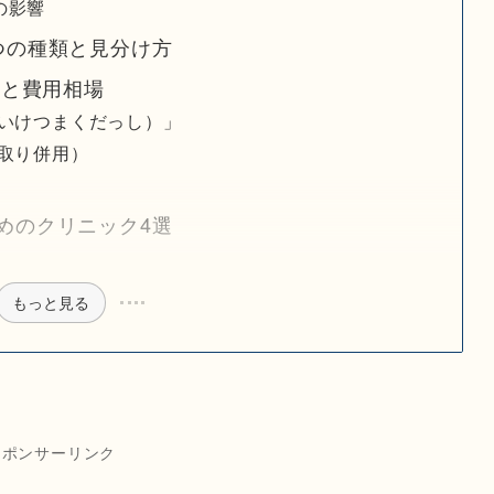
の影響
つの種類と見分け方
法と費用相場
けいけつまくだっし）」
取り併用）
めのクリニック4選
）
もっと見る
スポンサーリンク