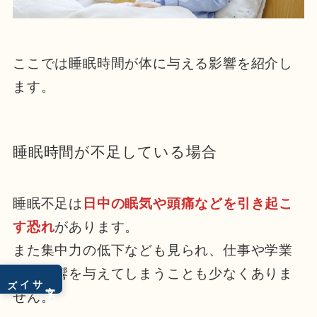
ここでは睡眠時間が体に与える影響を紹介し
ます。
睡眠時間が不足している場合
睡眠不足は
日中の眠気や頭痛などを引き起こ
す恐れ
があります。
また集中力の低下なども見られ、仕事や学業
に悪影響を与えてしまうことも少なくありま
サイズ
文字
せん。