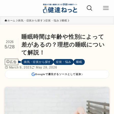
ホーム
病気・症状から探す
症状・悩み
睡眠
睡眠時間は年齢や性別によって
2026
差があるの？理想の睡眠につい
5/28
て解説！
広告
病気・症状から探す
症状・悩み
睡眠
March 9, 2023
May 28, 2026
Googleで優先するソースとして追加