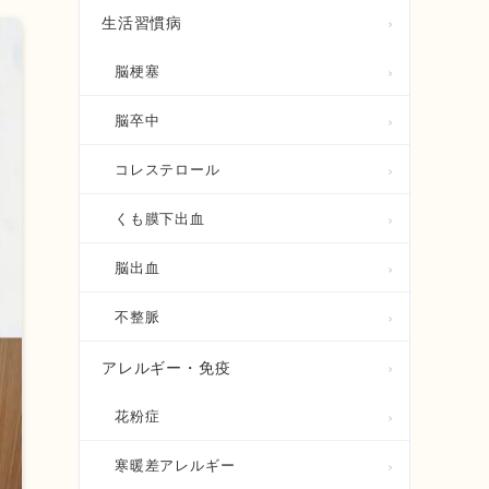
生活習慣病
脳梗塞
脳卒中
コレステロール
くも膜下出血
脳出血
不整脈
アレルギー・免疫
花粉症
寒暖差アレルギー