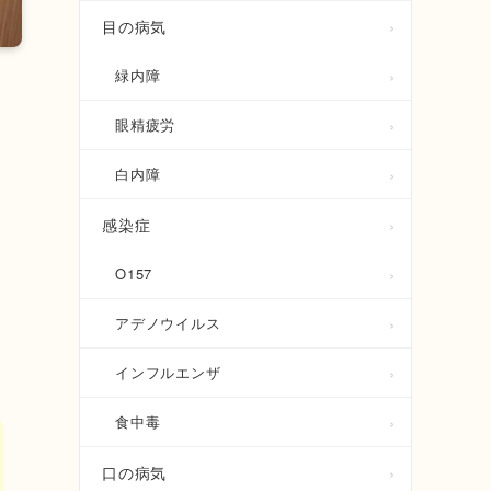
目の病気
緑内障
眼精疲労
ま
白内障
感染症
O157
アデノウイルス
インフルエンザ
食中毒
口の病気