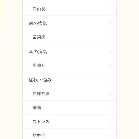
口内炎
歯の病気
歯周病
け
耳の病気
耳鳴り
症状・悩み
自律神経
睡眠
ストレス
熱中症