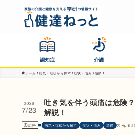
認知症
介護
ホーム
病気・症状から探す
症状・悩み
頭痛
吐き気を伴う頭痛は危険？
2026
7/23
解説！
広告
病気・症状から探す
症状・悩み
頭痛
April 2