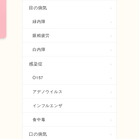
目の病気
緑内障
眼精疲労
白内障
感染症
り
O157
アデノウイルス
ボ
インフルエンザ
食中毒
口の病気