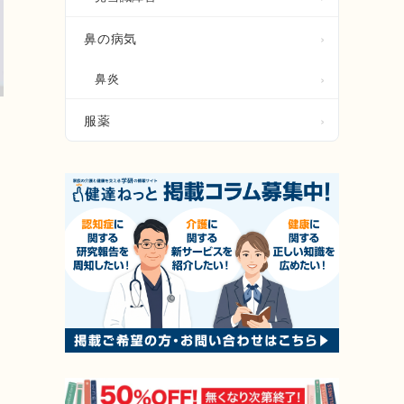
鼻の病気
鼻炎
服薬
保
う
ち