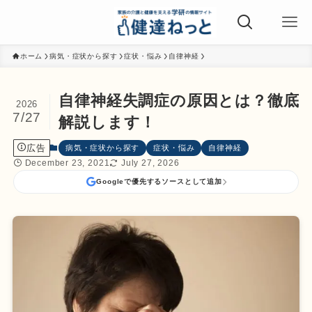
ホーム
病気・症状から探す
症状・悩み
自律神経
自律神経失調症の原因とは？徹底
2026
7/27
解説します！
広告
病気・症状から探す
症状・悩み
自律神経
December 23, 2021
July 27, 2026
Googleで優先するソースとして追加