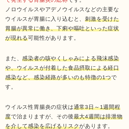
ノロウイルスやアデノウイルスなどの主要な
ウイルスが胃腸に入り込むと、
刺激を受けた
胃腸が異常に働き、下痢や嘔吐といった症状
が現れる
可能性があります。
また、
感染者の咳やくしゃみによる飛沫感染
や、ウイルスが付着した食品摂取による経口
感染など、感染経路が多いのも特徴の1つ
で
す。
ウイルス性胃腸炎の症状は
通常3日～1週間程
度
で治まりますが、その後
最大4週間は排泄物
を介して感染を広げるリスク
があります。