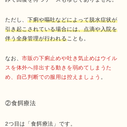
ただし、
下痢や嘔吐などによって脱水症状が
引き起こされている場合には、点滴や入院を
伴う全身管理が行われる
ことも。
なお、
市販の下痢止めや吐き気止めはウイル
スを体外へ排出する動きを弱めてしまうた
め、自己判断での服用は控えましょう
。
②食餌療法
2つ目は「
食餌療法
」です。