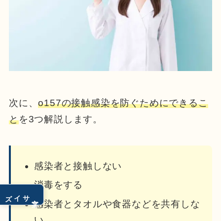
次に、
o157の接触感染を防ぐためにできるこ
と
を3つ解説します。
感染者と接触しない
消毒をする
サイズ
文字
感染者とタオルや食器などを共有しな
い