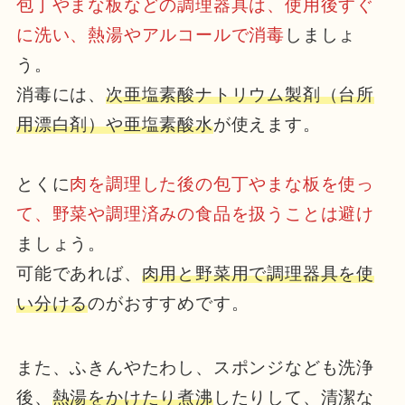
包丁やまな板などの調理器具は、使用後すぐ
に洗い、熱湯やアルコールで消毒
しましょ
う。
消毒には、
次亜塩素酸ナトリウム製剤（台所
用漂白剤）や亜塩素酸水
が使えます。
とくに
肉を調理した後の包丁やまな板を使っ
て、野菜や調理済みの食品を扱うことは避け
ましょう。
可能であれば、
肉用と野菜用で調理器具を使
い分ける
のがおすすめです。
また、ふきんやたわし、スポンジなども洗浄
後、
熱湯をかけたり煮沸
したりして、清潔な