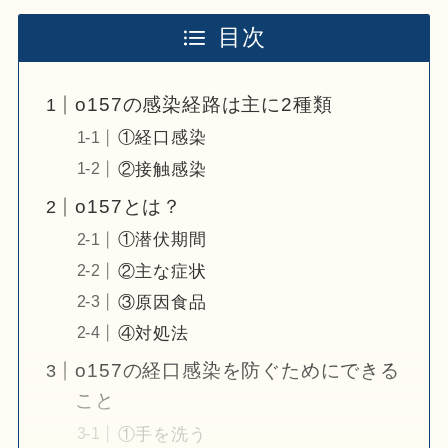
目次
o157の感染経路は主に2種類
①経口感染
②接触感染
o157とは？
①潜伏期間
②主な症状
③原因食品
④対処法
o157の経口感染を防ぐためにできる
こと
①手を洗う