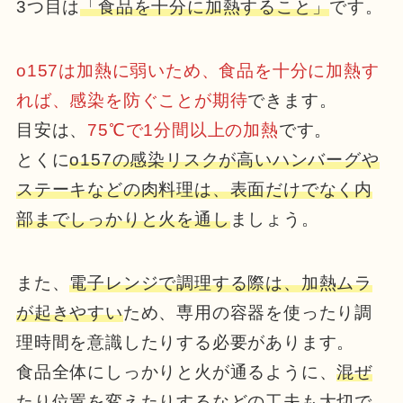
3つ目は
「食品を十分に加熱すること」
です。
o157は加熱に弱いため、食品を十分に加熱す
れば、感染を防ぐことが期待
できます。
目安は、
75℃で1分間以上の加熱
です。
とくに
o157の感染リスクが高いハンバーグや
ステーキなどの肉料理は、表面だけでなく内
部までしっかりと火を通し
ましょう。
また、
電子レンジで調理する際は、加熱ムラ
が起きやすい
ため、専用の容器を使ったり調
理時間を意識したりする必要があります。
食品全体にしっかりと火が通るように、
混ぜ
たり位置を変えたりするなどの工夫
も大切で