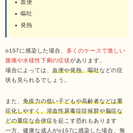
血便
嘔吐
発熱
o157に感染した場合、
多くのケースで激しい
腹痛や水様性下痢の症状
があります。
場合によっては、
血便や発熱、嘔吐
などの症
状も見られるでしょう。
また、
免疫力の低い子どもや高齢者などは重
症化しやすく、溶血性尿毒症症候群や脳症な
どの重症な合併症
を起こす恐れもあります
一方、健康な成人がo157に感染した場合、無