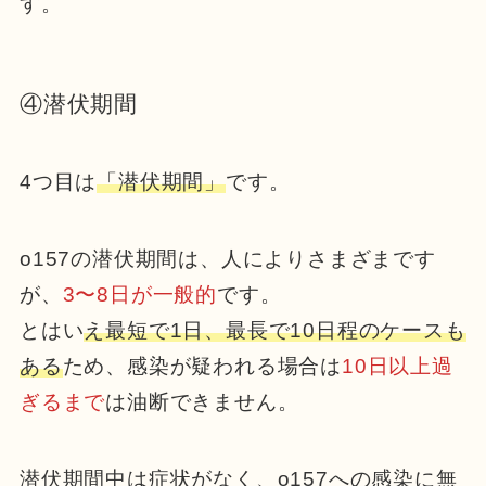
す。
④潜伏期間
4つ目は
「潜伏期間」
です。
o157の潜伏期間は、人によりさまざまです
が、
3〜8日が一般的
です。
とはい
え最短で1日、最長で10日程のケースも
ある
ため、感染が疑われる場合は
10日以上過
ぎるまで
は油断できません。
潜伏期間中は症状がなく、o157への感染に無