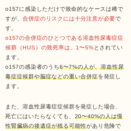
o157に感染しただけで致命的なケースは稀で
すが、
合併症のリスクには十分注意が必要
で
す。
o157の合併症のひとつである溶血性尿毒症症
候群（HUS）の致死率は、1〜5%
とされてい
ます。
o157の感染者のうち
6〜7%の人が、溶血性尿
毒症症候群や脳症などの重い合併症
を発症し
ます。
また、溶血性尿毒症症候群を発症した場合、
死亡にはいたらなくても、
20〜40%の人は慢
性腎臓病の後遺症が残る可能性
があり危険で