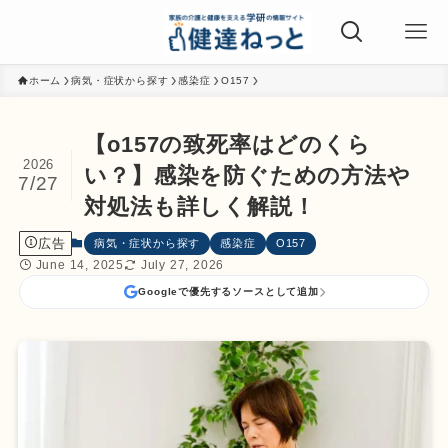
ホーム
病気・症状から探す
感染症
O157
【o157の致死率はどのくら
2026
い？】感染を防ぐための方法や
7/27
対処法も詳しく解説！
広告
病気・症状から探す
感染症
O157
June 14, 2025
July 27, 2026
Googleで優先するソースとして追加