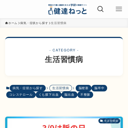
ホーム
病気・症状から探す
生活習慣病
- CATEGORY -
生活習慣病
病気・症状から探す
生活習慣病
脳梗塞
脳卒中
コレステロール
くも膜下出血
脳出血
不整脈
生活習慣病