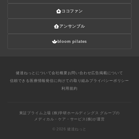
ココファン
アンサンブル
bloom pilates
健達ねっとについて
会社概要
お問い合わせ
広告掲載について
信頼できる医療情報発信に向けての取り組み
プライバシーポリシー
利用規約
東証プライム上場
(株)学研ホールディングス
グループ
の
メディカル・ケア・サービス(株)
が運営
©
2026 健達ねっと