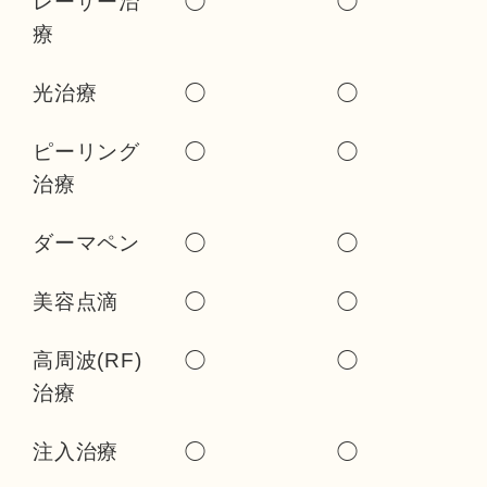
レーザー治
◯
◯
療
光治療
◯
◯
ピーリング
◯
◯
治療
ダーマペン
◯
◯
美容点滴
◯
◯
高周波(RF)
◯
◯
治療
注入治療
◯
◯