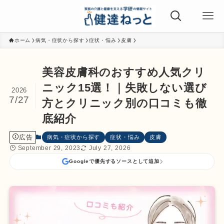
ホーム
病気・症状から探す
症状・悩み
皮膚
美容皮膚科のおすすめ人気クリ
ニック15選！｜失敗しない選び
2026
7/27
方とクリニック別の口コミも徹
底紹介
広告
病気・症状から探す
症状・悩み
皮膚
September 29, 2023
July 27, 2026
Googleで優先するソースとして追加