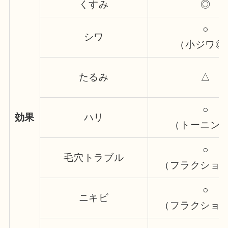
くすみ
◎
○
シワ
（小ジワ◎
たるみ
△
○
効果
ハリ
（トーニン
○
毛穴トラブル
（フラクショ
○
ニキビ
（フラクショ