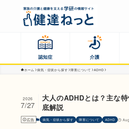
認知症
介護
ホーム
病気・症状から探す
障害について
ADHD
大人のADHDとは？主な
2026
7/27
底解説
広告
病気・症状から探す
障害について
ADHD
Aug