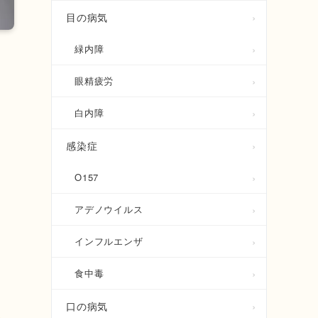
目の病気
緑内障
眼精疲労
白内障
感染症
O157
アデノウイルス
インフルエンザ
食中毒
口の病気