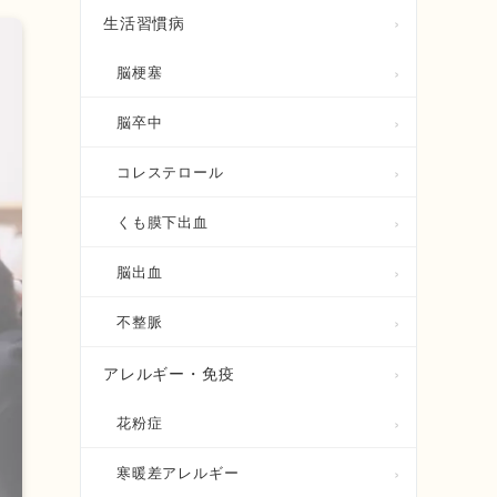
生活習慣病
脳梗塞
脳卒中
コレステロール
くも膜下出血
脳出血
不整脈
アレルギー・免疫
花粉症
寒暖差アレルギー