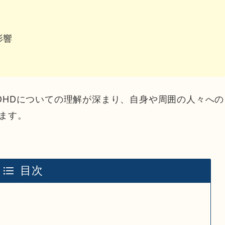
影響
DHDについての理解が深まり、自身や周囲の人々への
ます。
目次