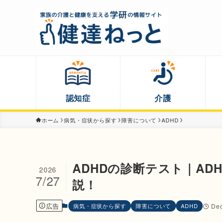
認知症
介護
ホーム
病気・症状から探す
障害について
ADHD
ADHDの診断テスト｜A
2026
7/27
説！
広告
病気・症状から探す
障害について
ADHD
Dec