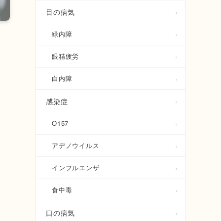
目の病気
緑内障
眼精疲労
白内障
感染症
O157
アデノウイルス
インフルエンザ
食中毒
口の病気