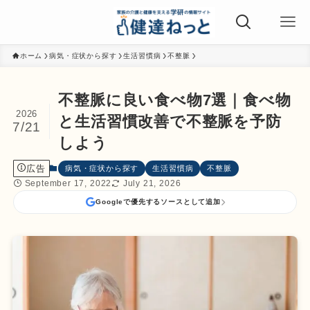
ホーム
病気・症状から探す
生活習慣病
不整脈
不整脈に良い食べ物7選｜食べ物
2026
と生活習慣改善で不整脈を予防
7/21
しよう
広告
病気・症状から探す
生活習慣病
不整脈
September 17, 2022
July 21, 2026
Googleで優先するソースとして追加