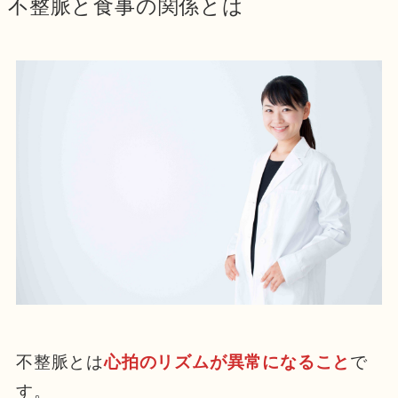
不整脈と食事の関係とは
不整脈とは
心拍のリズムが異常になること
で
す。