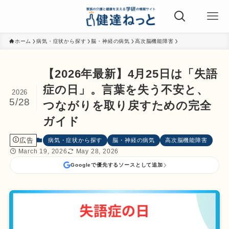
ホーム
病気・症状から探す
脳・神経の病気
高次脳機能障害
【2026年最新】4月25日は「失語
症の日」。言葉を失う不安と、
2026
5/28
つながりを取り戻すための完全
ガイド
広告
病気・症状から探す
脳・神経の病気
高次脳機能障害
March 19, 2026
May 28, 2026
Googleで優先するソースとして追加