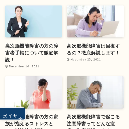
高次脳機能障害の方の障
高次脳機能障害は回復す
害者手帳について徹底解
るの？徹底解説します！
説！
November 25, 2021
December 10, 2021
サイズ
文字
高次脳機能障害の方の家
高次脳機能障害で起こる
族が抱えるストレスと
注意障害ってどんな症